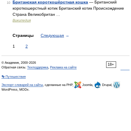
Британская короткошёрстная кошка
— Британский
10
короткошерстный котик Британский котик Происхождение
Страна Великобритан …
Википедия
Страницы
Следующая
→
1
2
© Академик, 2000-2026
18+
Обратная связь:
Техподдержка
,
Реклама на сайте
👣 Путешествия
Экспорт словарей на сайты
, сделанные на PHP,
Joomla,
Drupal,
WordPress, MODx.