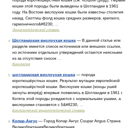
порода короткошерстных кошек (см. КОШКИ (род)). Первые
кошки этой породы были выведены в Шотландии в 1961
году. На Востоке вислоухие кошки были известны столетия
назад. Скоттиш фолд кошка средних размеров, крепкого,
гармоничного&#8230; …
Энциклопедический словарь
Шотландская вислоухая кошка
— В данной статье или
4
разделе имеется список источников или внешних ссылок,
но источники отдельных утверждений остаются неясными
из за отсутствия сносок …
Википедия
шотландская вислоухая кошка
— порода
5
короткошёрстных кошек. Результат мутации европейской
короткошёрстной кошки. Вислоухие кошки (концы ушей
загнуты вперёд) впервые появились в Шотландии в 1961 г.
Котята этой породы рождаются с нормальными ушами, а
вислоухими становятся с 5&#8230; …
Биологический энциклопедический словарь
Копар-Ангус
— Город Копар Ангус Coupar Angus Страна
6
ВеликобританияВеликобритания …