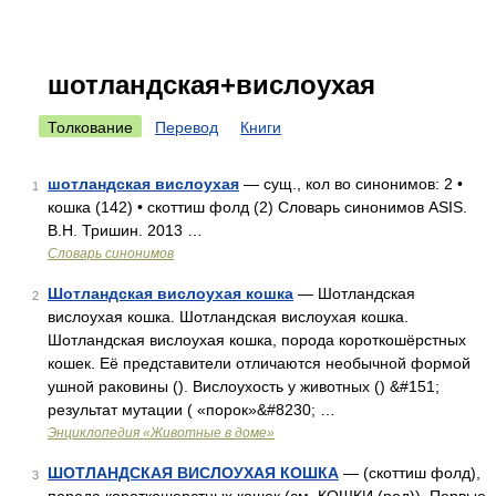
шотландская+вислоухая
Толкование
Перевод
Книги
шотландская вислоухая
— сущ., кол во синонимов: 2 •
1
кошка (142) • скоттиш фолд (2) Словарь синонимов ASIS.
В.Н. Тришин. 2013 …
Словарь синонимов
Шотландская вислоухая кошка
— Шотландская
2
вислоухая кошка. Шотландская вислоухая кошка.
Шотландская вислоухая кошка, порода короткошёрстных
кошек. Её представители отличаются необычной формой
ушной раковины (). Вислоухость у животных () &#151;
результат мутации ( «порок»&#8230; …
Энциклопедия «Животные в доме»
ШОТЛАНДСКАЯ ВИСЛОУХАЯ КОШКА
— (скоттиш фолд),
3