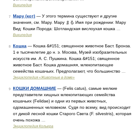
Википедия
Мару (кот)
— У этого термина существуют и другие
7
значения, см. Мару. Мару まる Имя при рождении: Мару
Вид: Кошки Порода: Шотландская вислоухая кошка …
Википедия
Кошка
— Кошка &#151; священное животное Баст. Бронза.
8
1 е тысячелетие до н. э. Москва, Музей изобразительных
искусств им. А. С. Пушкина. Кошка &#151; священное
животное Баст. Кошка домашняя, млекопитающее
семейства кошачьих. Предполагают, что большинство …
Энциклопедия «Животные в доме»
КОШКИ ДОМАШНИЕ
— (Felis catus), самые мелкие
9
представители хищных млекопитающих семейства
кошачьих (Felidae) и одни из первых животных,
одомашненных человеком. Судя по всему, вид происходит
от дикой лесной кошки Старого Света (F. silvestris), которая
очень похожа …
Энциклопедия Кольера